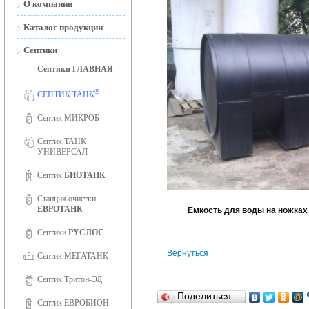
О компании
Новости
Каталог продукции
Сертификаты
Септики
Септики ГЛАВНАЯ
Сертификаты ISO 9001
®
Фотогалерея
СЕПТИК ТАНК
Вакансии
Септик МИКРОБ
Септик ТАНК
УНИВЕРСАЛ
Септик
БИОТАНК
Станция очистки
ЕВРОТАНК
Емкость для воды на ножках
Септики
РУСЛОС
Вернуться
Септик МЕГАТАНК
Септик Тритон-ЭД
Поделиться…
Септик ЕВРОБИОН