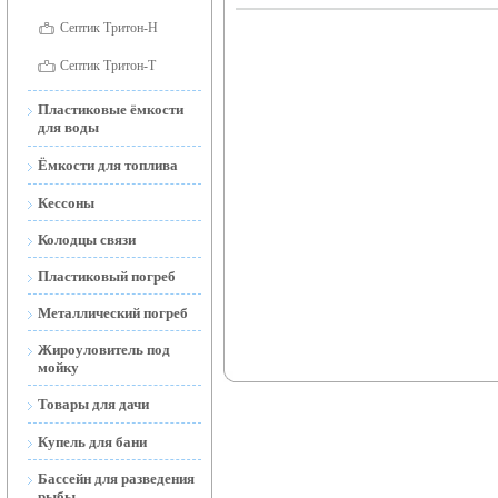
Септик Тритон-Н
Септик Тритон-Т
Пластиковые ёмкости
для воды
Ёмкости для воды
Ёмкости для топлива
наземные
Ёмкости для топлива
Кессоны
Ёмкости для воды
наземные и подземные
открытые
Колодцы связи
Мобильные АЗС
Ёмкости подземные
Пластиковый погреб
(Тритон-Н)
Металлический погреб
Жироуловитель под
мойку
Товары для дачи
Торфяной Биотуалет
Купель для бани
Дренажные и фекальные
Бассейн для разведения
насосы
рыбы