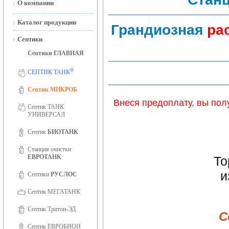
О компании
Новости
Каталог продукции
Грандиозная
ра
Сертификаты
Септики
Сертификаты ISO 9001
Септики ГЛАВНАЯ
Фотогалерея
®
СЕПТИК ТАНК
Вакансии
Септик МИКРОБ
Внеся предоплату, вы пол
Септик ТАНК
УНИВЕРСАЛ
Септик
БИОТАНК
Станция очистки
ЕВРОТАНК
То
и
Септики
РУСЛОС
Септик МЕГАТАНК
Септик Тритон-ЭД
С
Септик ЕВРОБИОН