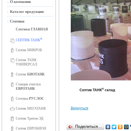
О компании
Новости
Каталог продукции
Сертификаты
Септики
Септики ГЛАВНАЯ
Сертификаты ISO 9001
®
Фотогалерея
СЕПТИК ТАНК
Вакансии
Септик МИКРОБ
Септик ТАНК
УНИВЕРСАЛ
Септик
БИОТАНК
Станция очистки
ЕВРОТАНК
®
Септик ТАНК
склад
Септики
РУСЛОС
Вернуться
Септик МЕГАТАНК
Септик Тритон-ЭД
Поделиться…
Септик ЕВРОБИОН