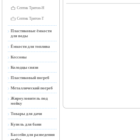
Септик Тритон-Н
Септик Тритон-Т
Пластиковые ёмкости
для воды
Ёмкости для воды
Ёмкости для топлива
наземные
Ёмкости для топлива
Кессоны
Ёмкости для воды
наземные и подземные
открытые
Колодцы связи
Мобильные АЗС
Ёмкости подземные
Пластиковый погреб
(Тритон-Н)
Металлический погреб
Жироуловитель под
мойку
Товары для дачи
Торфяной Биотуалет
Купель для бани
Дренажные и фекальные
Бассейн для разведения
насосы
рыбы