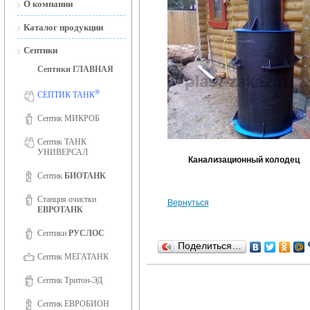
О компании
Новости
Каталог продукции
Сертификаты
Септики
Септики ГЛАВНАЯ
Сертификаты ISO 9001
®
Фотогалерея
СЕПТИК ТАНК
Вакансии
Септик МИКРОБ
Септик ТАНК
УНИВЕРСАЛ
Канализационный колодец
Септик
БИОТАНК
Станция очистки
Вернуться
ЕВРОТАНК
Септики
РУСЛОС
Поделиться…
Септик МЕГАТАНК
Септик Тритон-ЭД
Септик ЕВРОБИОН