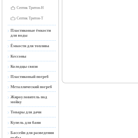
Септик Тритон-Н
Септик Тритон-Т
Пластиковые ёмкости
для воды
Ёмкости для воды
Ёмкости для топлива
наземные
Ёмкости для топлива
Кессоны
Ёмкости для воды
наземные и подземные
открытые
Колодцы связи
Мобильные АЗС
Ёмкости подземные
Пластиковый погреб
(Тритон-Н)
Металлический погреб
Жироуловитель под
мойку
Товары для дачи
Торфяной Биотуалет
Купель для бани
Дренажные и фекальные
Бассейн для разведения
насосы
рыбы