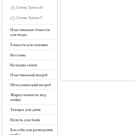
Септик Тритон-Н
Септик Тритон-Т
Пластиковые ёмкости
для воды
Ёмкости для воды
Ёмкости для топлива
наземные
Ёмкости для топлива
Кессоны
Ёмкости для воды
наземные и подземные
открытые
Колодцы связи
Мобильные АЗС
Ёмкости подземные
Пластиковый погреб
(Тритон-Н)
Металлический погреб
Жироуловитель под
мойку
Товары для дачи
Торфяной Биотуалет
Купель для бани
Дренажные и фекальные
Бассейн для разведения
насосы
рыбы