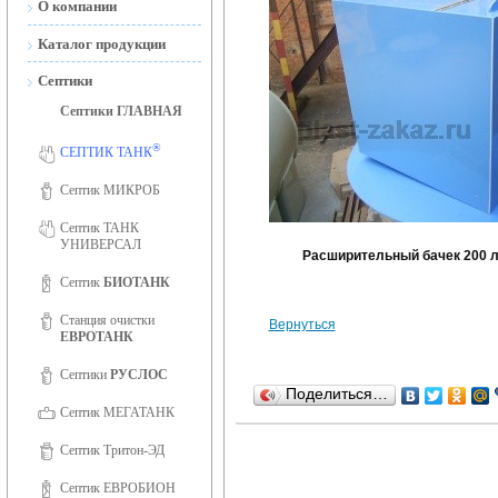
О компании
Новости
Каталог продукции
Сертификаты
Септики
Септики ГЛАВНАЯ
Сертификаты ISO 9001
®
Фотогалерея
СЕПТИК ТАНК
Вакансии
Септик МИКРОБ
Септик ТАНК
УНИВЕРСАЛ
Расширительный бачек 200 
Септик
БИОТАНК
Станция очистки
Вернуться
ЕВРОТАНК
Септики
РУСЛОС
Поделиться…
Септик МЕГАТАНК
Септик Тритон-ЭД
Септик ЕВРОБИОН