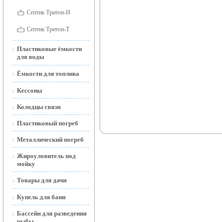
Септик Тритон-Н
Септик Тритон-Т
Пластиковые ёмкости
для воды
Ёмкости для воды
Ёмкости для топлива
наземные
Ёмкости для топлива
Кессоны
Ёмкости для воды
наземные и подземные
открытые
Колодцы связи
Мобильные АЗС
Ёмкости подземные
Пластиковый погреб
(Тритон-Н)
Металлический погреб
Жироуловитель под
мойку
Товары для дачи
Торфяной Биотуалет
Купель для бани
Дренажные и фекальные
Бассейн для разведения
насосы
рыбы