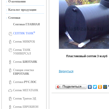
О компании
Новости
Каталог продукции
Сертификаты
Септики
Септики ГЛАВНАЯ
Сертификаты ISO 9001
®
Фотогалерея
СЕПТИК ТАНК
Вакансии
Септик МИКРОБ
Септик ТАНК
УНИВЕРСАЛ
Пластиковый септик 3 м.куб
Септик
БИОТАНК
Станция очистки
Вернуться
ЕВРОТАНК
Септики
РУСЛОС
Поделиться…
Септик МЕГАТАНК
Септик Тритон-ЭД
Септик ЕВРОБИОН