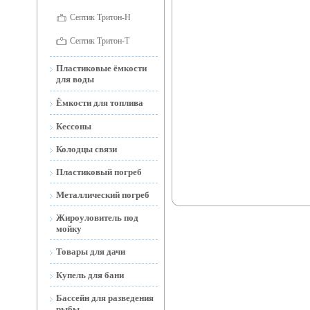
Септик Тритон-Н
Септик Тритон-Т
Пластиковые ёмкости
для воды
Ёмкости для воды
Ёмкости для топлива
наземные
Ёмкости для топлива
Кессоны
Ёмкости для воды
наземные и подземные
открытые
Колодцы связи
Мобильные АЗС
Ёмкости подземные
Пластиковый погреб
(Тритон-Н)
Металлический погреб
Жироуловитель под
мойку
Товары для дачи
Торфяной Биотуалет
Купель для бани
Дренажные и фекальные
Бассейн для разведения
насосы
рыбы