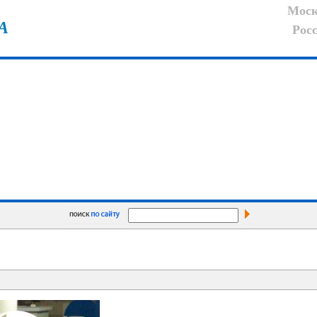
Моск
А
Рос