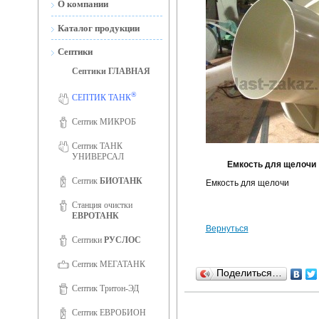
О компании
Новости
Каталог продукции
Сертификаты
Септики
Септики ГЛАВНАЯ
Сертификаты ISO 9001
®
Фотогалерея
СЕПТИК ТАНК
Вакансии
Септик МИКРОБ
Септик ТАНК
УНИВЕРСАЛ
Емкость для щелочи
Септик
БИОТАНК
Емкость для щелочи
Станция очистки
ЕВРОТАНК
Вернуться
Септики
РУСЛОС
Септик МЕГАТАНК
Поделиться…
Септик Тритон-ЭД
Септик ЕВРОБИОН