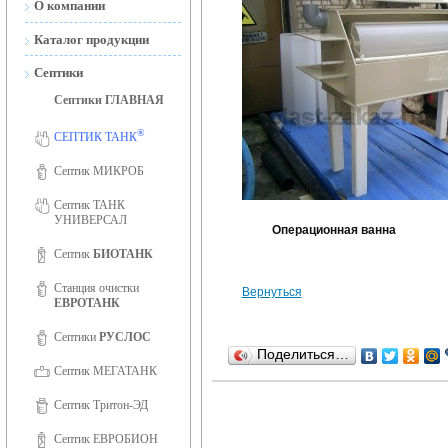
О компании
Новости
Каталог продукции
Сертификаты
Септики
Септики ГЛАВНАЯ
Сертификаты ISO 9001
®
Фотогалерея
СЕПТИК ТАНК
Вакансии
Септик МИКРОБ
Септик ТАНК
УНИВЕРСАЛ
Операционная ванна
Септик
БИОТАНК
Станция очистки
Вернуться
ЕВРОТАНК
Септики
РУСЛОС
Поделиться…
Септик МЕГАТАНК
Септик Тритон-ЭД
Септик ЕВРОБИОН