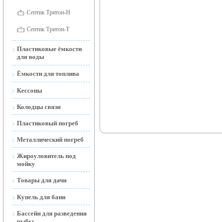
Септик Тритон-Н
Септик Тритон-Т
Пластиковые ёмкости
для воды
Ёмкости для воды
Ёмкости для топлива
наземные
Ёмкости для топлива
Кессоны
Ёмкости для воды
наземные и подземные
открытые
Колодцы связи
Мобильные АЗС
Ёмкости подземные
Пластиковый погреб
(Тритон-Н)
Металлический погреб
Жироуловитель под
мойку
Товары для дачи
Торфяной Биотуалет
Купель для бани
Дренажные и фекальные
Бассейн для разведения
насосы
рыбы