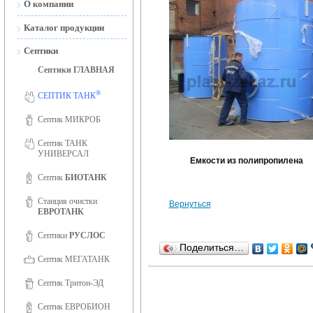
О компании
Новости
Каталог продукции
Сертификаты
Септики
Септики ГЛАВНАЯ
Сертификаты ISO 9001
®
Фотогалерея
СЕПТИК ТАНК
Вакансии
Септик МИКРОБ
Септик ТАНК
УНИВЕРСАЛ
Емкости из полипропилена
Септик
БИОТАНК
Станция очистки
Вернуться
ЕВРОТАНК
Септики
РУСЛОС
Поделиться…
Септик МЕГАТАНК
Септик Тритон-ЭД
Септик ЕВРОБИОН