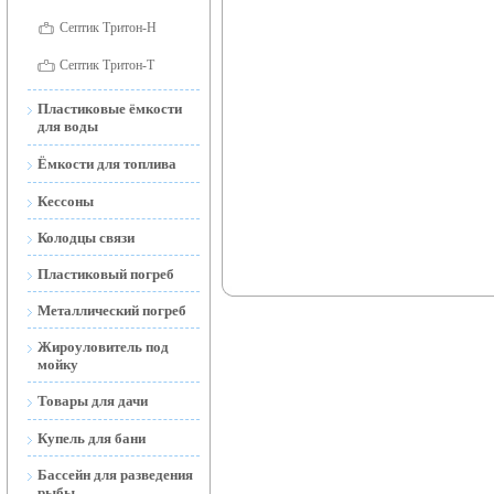
Септик Тритон-Н
Септик Тритон-Т
Пластиковые ёмкости
для воды
Ёмкости для воды
Ёмкости для топлива
наземные
Ёмкости для топлива
Кессоны
Ёмкости для воды
наземные и подземные
открытые
Колодцы связи
Мобильные АЗС
Ёмкости подземные
Пластиковый погреб
(Тритон-Н)
Металлический погреб
Жироуловитель под
мойку
Товары для дачи
Торфяной Биотуалет
Купель для бани
Дренажные и фекальные
Бассейн для разведения
насосы
рыбы