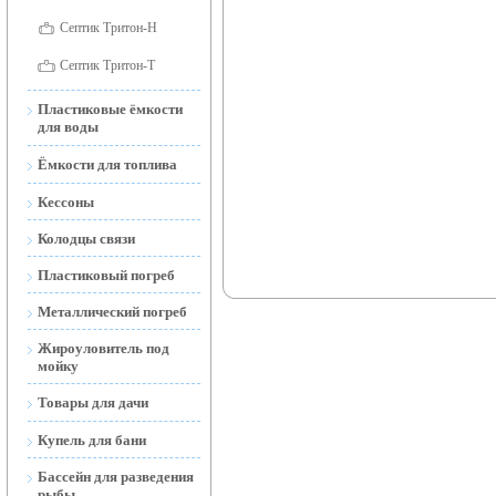
Септик Тритон-Н
Септик Тритон-Т
Пластиковые ёмкости
для воды
Ёмкости для воды
Ёмкости для топлива
наземные
Ёмкости для топлива
Кессоны
Ёмкости для воды
наземные и подземные
открытые
Колодцы связи
Мобильные АЗС
Ёмкости подземные
Пластиковый погреб
(Тритон-Н)
Металлический погреб
Жироуловитель под
мойку
Товары для дачи
Торфяной Биотуалет
Купель для бани
Дренажные и фекальные
Бассейн для разведения
насосы
рыбы