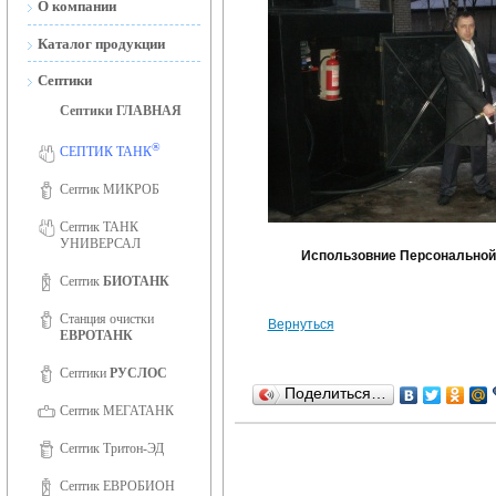
О компании
Новости
Каталог продукции
Сертификаты
Септики
Септики ГЛАВНАЯ
Сертификаты ISO 9001
®
Фотогалерея
СЕПТИК ТАНК
Вакансии
Септик МИКРОБ
Септик ТАНК
УНИВЕРСАЛ
Использовние Персонально
Септик
БИОТАНК
Станция очистки
Вернуться
ЕВРОТАНК
Септики
РУСЛОС
Поделиться…
Септик МЕГАТАНК
Септик Тритон-ЭД
Септик ЕВРОБИОН