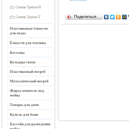
Септик Тритон-Н
Поделиться…
Септик Тритон-Т
Пластиковые ёмкости
для воды
Ёмкости для воды
Ёмкости для топлива
наземные
Ёмкости для топлива
Кессоны
Ёмкости для воды
наземные и подземные
открытые
Колодцы связи
Мобильные АЗС
Ёмкости подземные
Пластиковый погреб
(Тритон-Н)
Металлический погреб
Жироуловитель под
мойку
Товары для дачи
Торфяной Биотуалет
Купель для бани
Дренажные и фекальные
Бассейн для разведения
насосы
рыбы