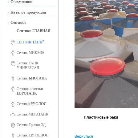
О компании
Новости
Каталог продукции
Сертификаты
Септики
Септики ГЛАВНАЯ
Сертификаты ISO 9001
®
Фотогалерея
СЕПТИК ТАНК
Вакансии
Септик МИКРОБ
Септик ТАНК
УНИВЕРСАЛ
Септик
БИОТАНК
Станция очистки
ЕВРОТАНК
Септики
РУСЛОС
Септик МЕГАТАНК
Пластиковые баки
Септик Тритон-ЭД
Септик ЕВРОБИОН
Вернуться