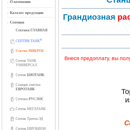
О компании
Новости
Каталог продукции
Грандиозная
ра
Сертификаты
Септики
Сертификаты ISO 9001
Септики ГЛАВНАЯ
Фотогалерея
®
СЕПТИК ТАНК
Вакансии
Септик МИКРОБ
Внеся предоплату, вы пол
Септик ТАНК
УНИВЕРСАЛ
Септик
БИОТАНК
Станция очистки
ЕВРОТАНК
То
и
Септики
РУСЛОС
Септик МЕГАТАНК
Септик Тритон-ЭД
С
Септик ЕВРОБИОН