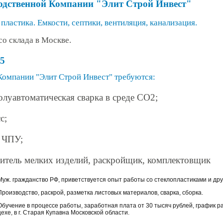
одственной Компании "Элит Строй Инвест"
пластика. Емкости, септики, вентиляция, канализация.
со склада в Москве.
25
омпании "Элит Строй Инвест" требуются:
луавтоматическая сварка в среде СО2;
с;
с ЧПУ;
итель мелких изделий, раскройщик, комплектовщик
Муж. гражданство РФ, приветствуется опыт работы со стеклопластиками и д
Производство, раскрой, разметка листовых материалов, сварка, сборка.
Обучение в процессе работы, заработная плата от 30 тысяч рублей, график р
цехе, в г. Старая Купавна Московской области.