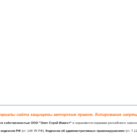
ериалы сайта защищены авторским правом. Копирование запрещ
ся собственностью ООО "Элит Строй Инвест"
и охраняются нормами российского законо
 кодексом РФ
(ст. 146 УК РФ),
Кодексом об административных правонарушениях
(ст. 7.