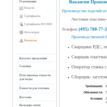
Вакансии Произв
О компании
Новости
Производство изделий из 
Сертификаты
Листовые пластики 
Сертификаты ISO 9001
(495) 788-77-
Телефон:
Фотогалерея
Производственной К
Вакансии
Сварщики РДС, по
Сварщик пластмас
Каталог продукции
Оператор станка 
Септики
Септики ГЛАВНАЯ
Пластиковые ёмкости
Сборщик- заготов
для воды
®
СЕПТИК ТАНК
Ёмкости для воды
Требования:
Ёмкости для топлива
наземные
Септик МИКРОБ
Обязанности:
Ёмкости для топлива
Кессоны
Ёмкости для воды
Септик ТАНК
наземные и подземные
Условия:
открытые
УНИВЕРСАЛ
Колодцы связи
Мобильные АЗС