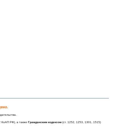
ено.
дательства.
12 КоАП РФ), а также
Гражданским кодексом
(ст. 1252, 1253, 1301, 1515)