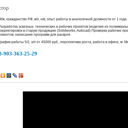
ктор
М/ж, гражданство РФ, в/о, н/в, опыт работы в аналогичной должности от 1 года.
Разработка эскизных, технических и рабочих проектов (изделия из полимерн
корректировок в старую продукцию (Solidworks, Autocad) Проверка рабочих пр
клиентов, написание программ для раскроя.
График работы 5/2, з/п от 45000 руб., перспектива роста, работа в офисе, м.
8-903-363-25-29