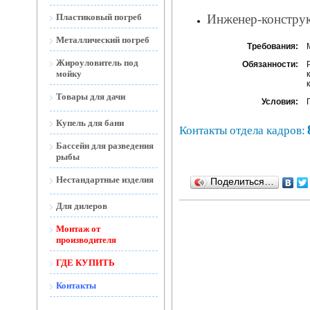
Ёмкости подземные
Септик
БИОТАНК
(Тритон-Н)
Инженер-констру
Пластиковый погреб
Станция очистки
Металлический погреб
ЕВРОТАНК
Требования:
Жироуловитель под
Обязанности:
Септики
РУСЛОС
мойку
Септик МЕГАТАНК
Товары для дачи
Условия:
Септик Тритон-ЭД
Торфяной Биотуалет
Купель для бани
Контакты отдела кадров:
Септик ЕВРОБИОН
Дренажные и фекальные
Бассейн для разведения
насосы
рыбы
Септик Тритон-Н
Мусорные контейнеры
Нестандартные изделия
Поделиться…
Септик Тритон-Т
из пластика
Вентиляция
Для дилеров
Бак для душа
Прайс-лист на
Монтаж от
Носилки строительные
вентиляцию из пластика
производителя
Гальванические ванны
ГДЕ КУПИТЬ
Дорожные ограждения
Контакты
Листовые пластики