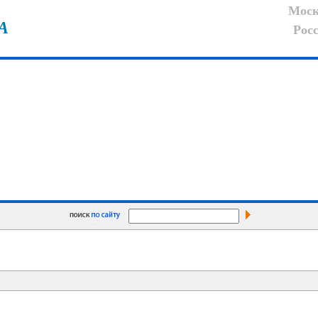
Моск
А
Рос